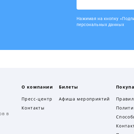
Нажимая на кнопку «Подпи
персональных данных
О компании
Билеты
Покуп
в
Пресс-центр
Афиша мероприятий
Правил
Контакты
Полити
ов в
Способ
Контак