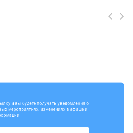
ылку и вы будете получать уведомления о
овых мероприятиях, изменениях в афише и
нформации