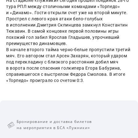
На стадионе «Лужники» сегодня прошел поединок 28-го 
тура РПЛ между столичными командами «Торпедо» 
и «Динамо». Гости открыли счет уже на второй минуте. 
Прострел с левого края атаки бело-голубых 
в исполнении Дмитрия Скпинцева замкнул Константин 
Тюкавин. В самой концовке первой половины игры 
похожий гол забил Ярослав Гладышев, упрочивший 
преимущество динамовцев.
В начале второго тайма черно-белые пропустили третий 
мяч. Его автором стал Арсен Захарян, который ударом 
под перекладину с близкого расстояния добил мяч 
в ворота после спасения голкипера Егора Бабурина, 
справившегося с выстрелом Федора Смолова. В итоге 
«Торпедо» проиграло со счетом 0:3.
Бронирование и доставка билетов
на мероприятия в БСА «Лужники»