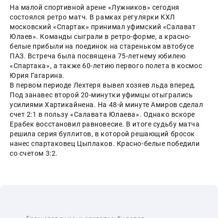
На малой спортивной арене «Лужников» сегодня 
состоялся ретро матч. В рамках регулярки КХЛ 
московский «Спартак» принимал уфимский «Салават 
Юлаев». Команды сыграли в ретро-форме, а красно-
белые прибыли на поединок на стареньком автобусе 
ПАЗ. Встреча была посвящена 75-летнему юбилею 
«Спартака», а также 60-летию первого полета в космос 
Юрия Гагарина.
В первом периоде Лехтеря вывел хозяев льда вперед. 
Под занавес второй 20-минутки уфимцы отыгрались 
усилиями Хартикайнена. На 48-й минуте Амиров сделал 
счет 2:1 в пользу «Салавата Юлаева». Однако вскоре 
Ерабек восстановил равновесие. В итоге судьбу матча 
решила серия буллитов, в которой решающий бросок 
нанес спартаковец Цыплаков. Красно-белые победили 
со счетом 3:2.